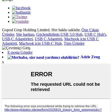
Gopod Grup Holding Limited. Her hakkı saklıdır.
Öne Çıkan
Ürünler
,
Site haritası
,
Güçlendirilmiş USB 3.0 Hub
,
USB C Hub'ı
,
USB-C Adaptörleri
,
USB C Adaptörü
,
Macbook için USB C
Adaptörü
,
Macbook için USB-C Hub
,
Tüm Ürünler
E-posta Gönder
Adele Zeng
x