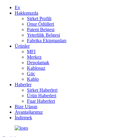
Ev
Hakkımızda
Şirket Profili
Onur Ödülleri
Patent Belgesi
Yeterlilik Belgesi
Fabrika Ekipmanları
Ürünler
MFI
Merkez
Depolamak
Kablosuz
Güç
Kablo
Haberler
Şirket Haberleri
Ürün Haberleri
Fuar Haberleri
Bize Ulaşın
Avantajlarımız
İndirmek