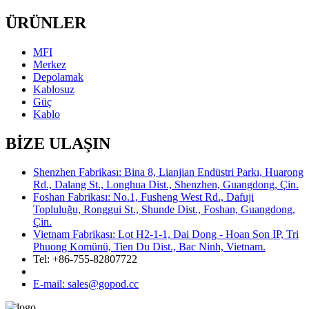
ÜRÜNLER
MFI
Merkez
Depolamak
Kablosuz
Güç
Kablo
BİZE ULAŞIN
Shenzhen Fabrikası: Bina 8, Lianjian Endüstri Parkı, Huarong
Rd., Dalang St., Longhua Dist., Shenzhen, Guangdong, Çin.
Foshan Fabrikası: No.1, Fusheng West Rd., Dafuji
Topluluğu, Ronggui St., Shunde Dist., Foshan, Guangdong,
Çin.
Vietnam Fabrikası: Lot H2-1-1, Dai Dong - Hoan Son IP, Tri
Phuong Komünü, Tien Du Dist., Bac Ninh, Vietnam.
Tel: +86-755-82807722
E-mail: sales@gopod.cc