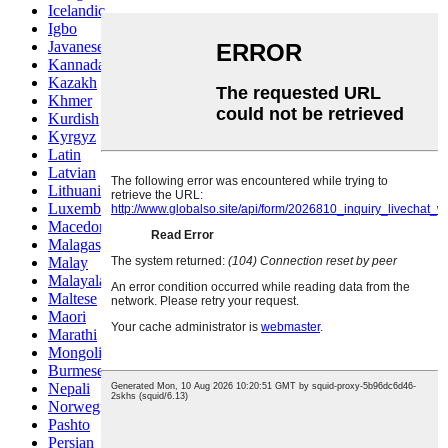
Icelandic
Igbo
Javanese
Kannada
Kazakh
Khmer
Kurdish
Kyrgyz
Latin
Latvian
Lithuanian
Luxembou..
Macedonian
Malagasy
Malay
Malayalam
Maltese
Maori
Marathi
Mongolian
Burmese
Nepali
Norwegian
Pashto
Persian