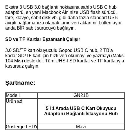
Ekstra 3 USB 3.0 bağlantı noktasına sahip USB C hub
adaptörü, en yeni Macbook Air'inize USB flash sürücü,
fare, klavye, sabit disk vb. gibi daha fazla standart USB
aygıtı bağlamanıza olanak tanır. veri aktarımı. Lütfen aynı
anda BİR sabit sürücüyü bağlayın.
SD ve TF Kartlar Eşzamanlı Çalışır
3.0 SD/TF kart okuyuculu Gopod USB C hub, 2 TB'a
kadar SD/TF kart için hızlı veri okumayı ve yazmayı (Maks.
104 M/s) destekler. Tüm UHS-I SD kartlar ve TF kartlarıyla
kusursuz çalışın.
Şartname:
Modeli
GN21B
Ürün adı
5'i 1 Arada USB C Kart Okuyucu
Adaptörü Bağlantı İstasyonu Hub
Gösterge LED'i
Mavi