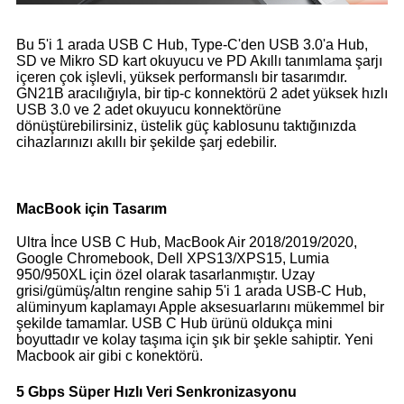
Bu 5'i 1 arada USB C Hub, Type-C'den USB 3.0'a Hub,
SD ve Mikro SD kart okuyucu ve PD Akıllı tanımlama şarjı
içeren çok işlevli, yüksek performanslı bir tasarımdır.
GN21B aracılığıyla, bir tip-c konnektörü 2 adet yüksek hızlı
USB 3.0 ve 2 adet okuyucu konnektörüne
dönüştürebilirsiniz, üstelik güç kablosunu taktığınızda
cihazlarınızı akıllı bir şekilde şarj edebilir.
MacBook için Tasarım
Ultra İnce USB C Hub, MacBook Air 2018/2019/2020,
Google Chromebook, Dell XPS13/XPS15, Lumia
950/950XL için özel olarak tasarlanmıştır. Uzay
grisi/gümüş/altın rengine sahip 5'i 1 arada USB-C Hub,
alüminyum kaplamayı Apple aksesuarlarını mükemmel bir
şekilde tamamlar. USB C Hub ürünü oldukça mini
boyuttadır ve kolay taşıma için şık bir şekle sahiptir. Yeni
Macbook air gibi c konektörü.
5 Gbps Süper Hızlı Veri Senkronizasyonu