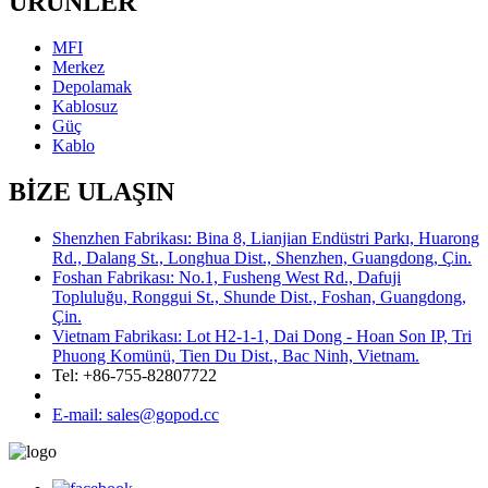
ÜRÜNLER
MFI
Merkez
Depolamak
Kablosuz
Güç
Kablo
BİZE ULAŞIN
Shenzhen Fabrikası: Bina 8, Lianjian Endüstri Parkı, Huarong
Rd., Dalang St., Longhua Dist., Shenzhen, Guangdong, Çin.
Foshan Fabrikası: No.1, Fusheng West Rd., Dafuji
Topluluğu, Ronggui St., Shunde Dist., Foshan, Guangdong,
Çin.
Vietnam Fabrikası: Lot H2-1-1, Dai Dong - Hoan Son IP, Tri
Phuong Komünü, Tien Du Dist., Bac Ninh, Vietnam.
Tel: +86-755-82807722
E-mail: sales@gopod.cc