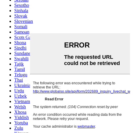
Sesotho
Sinhala
Slovak
Slovenian
Somali
Samoan
Scots Gaelic
Shona
Sindhi
Sundanese
Swahili
Tajik
Tamil
Telugu
Thai
Ukrainian
Urdu
Uzbek
Vietnamese
Welsh
Xhosa
Yiddish
Yoruba
Zulu