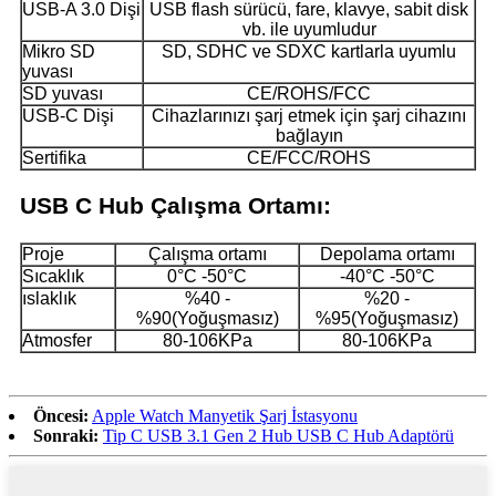
USB-A 3.0 Dişi
USB flash sürücü, fare, klavye, sabit disk
vb. ile uyumludur
Mikro SD
SD, SDHC ve SDXC kartlarla uyumlu
yuvası
SD yuvası
CE/ROHS/FCC
USB-C Dişi
Cihazlarınızı şarj etmek için şarj cihazını
bağlayın
Sertifika
CE/FCC/ROHS
USB C Hub Çalışma Ortamı:
Proje
Çalışma ortamı
Depolama ortamı
Sıcaklık
0°C -50°C
-40°C -50°C
ıslaklık
%40 -
%20 -
%90(Yoğuşmasız)
%95(Yoğuşmasız)
Atmosfer
80-106KPa
80-106KPa
Öncesi:
Apple Watch Manyetik Şarj İstasyonu
Sonraki:
Tip C USB 3.1 Gen 2 Hub USB C Hub Adaptörü