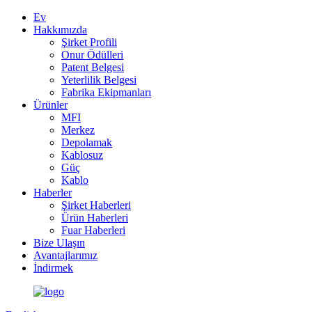
Ev
Hakkımızda
Şirket Profili
Onur Ödülleri
Patent Belgesi
Yeterlilik Belgesi
Fabrika Ekipmanları
Ürünler
MFI
Merkez
Depolamak
Kablosuz
Güç
Kablo
Haberler
Şirket Haberleri
Ürün Haberleri
Fuar Haberleri
Bize Ulaşın
Avantajlarımız
İndirmek