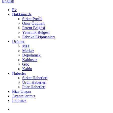
English
Ev
Hakkımızda
Şirket Profili
Onur Ödülleri
Patent Belgesi
Yeterlilik Belgesi
Fabrika Ekipmanları
Ürünler
MFI
Merkez
Depolamak
Kablosuz
Güç
Kablo
Haberler
Şirket Haberleri
Ürün Haberleri
Fuar Haberleri
Bize Ulaşın
Avantajlarımız
İndirmek