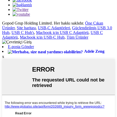
Gopod Grup Holding Limited. Her hakkı saklıdır.
Öne Çıkan
Ürünler
,
Site haritası
,
USB-C Adaptörleri
,
Güçlendirilmiş USB 3.0
Hub
,
USB C Hub'ı
,
Macbook için USB C Adaptörü
,
USB C
Adaptörü
,
Macbook için USB-C Hub
,
Tüm Ürünler
E-posta Gönder
Adele Zeng
x