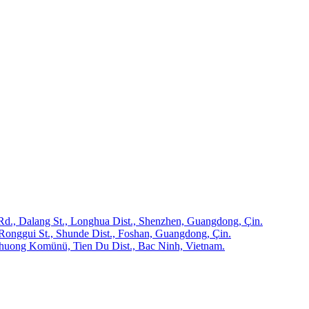
 Rd., Dalang St., Longhua Dist., Shenzhen, Guangdong, Çin.
 Ronggui St., Shunde Dist., Foshan, Guangdong, Çin.
 Phuong Komünü, Tien Du Dist., Bac Ninh, Vietnam.