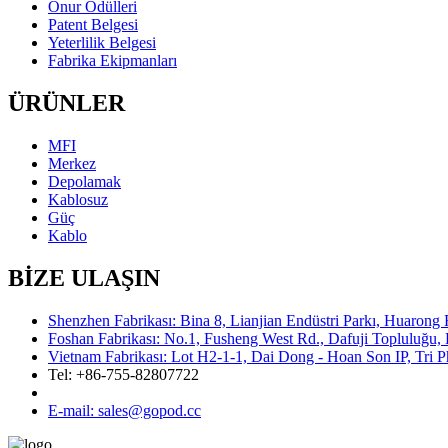
Onur Ödülleri
Patent Belgesi
Yeterlilik Belgesi
Fabrika Ekipmanları
ÜRÜNLER
MFI
Merkez
Depolamak
Kablosuz
Güç
Kablo
BİZE ULAŞIN
Shenzhen Fabrikası: Bina 8, Lianjian Endüstri Parkı, Huarong
Foshan Fabrikası: No.1, Fusheng West Rd., Dafuji Topluluğu,
Vietnam Fabrikası: Lot H2-1-1, Dai Dong - Hoan Son IP, Tri
Tel: +86-755-82807722
E-mail: sales@gopod.cc