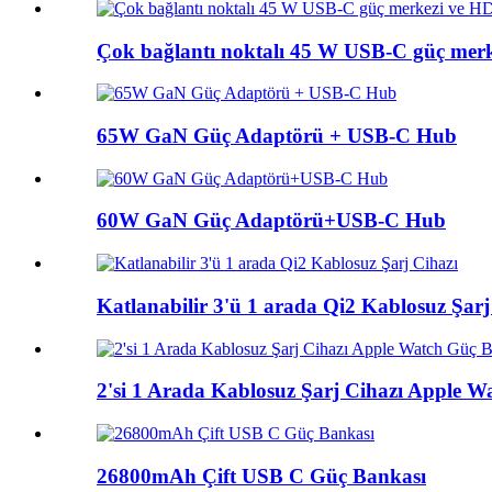
Çok bağlantı noktalı 45 W USB-C güç merkez
65W GaN Güç Adaptörü + USB-C Hub
60W GaN Güç Adaptörü+USB-C Hub
Katlanabilir 3'ü 1 arada Qi2 Kablosuz Şarj
2'si 1 Arada Kablosuz Şarj Cihazı Apple 
26800mAh Çift USB C Güç Bankası