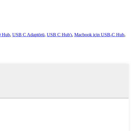
0 Hub
,
USB C Adaptörü
,
USB C Hub'ı
,
Macbook için USB-C Hub
,