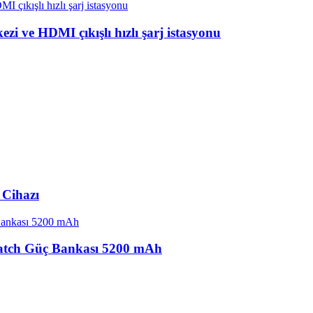
i ve HDMI çıkışlı hızlı şarj istasyonu
 Cihazı
Watch Güç Bankası 5200 mAh