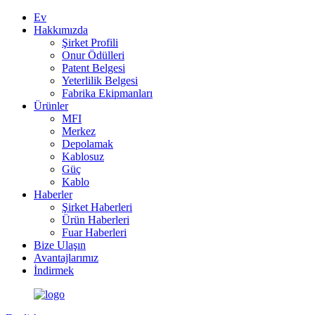
Ev
Hakkımızda
Şirket Profili
Onur Ödülleri
Patent Belgesi
Yeterlilik Belgesi
Fabrika Ekipmanları
Ürünler
MFI
Merkez
Depolamak
Kablosuz
Güç
Kablo
Haberler
Şirket Haberleri
Ürün Haberleri
Fuar Haberleri
Bize Ulaşın
Avantajlarımız
İndirmek