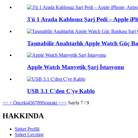
3'ü 1 Arada Kablosuz Şarj Pedi – Apple iPh
Taşınabilir Anahtarlık Apple Watch Güç Ba
Apple Watch Manyetik Şarj İstasyonu
USB 3.1 C'den C'ye Kablo
<<
< Önceki
4
5
6
7
8
9
Sonraki >
>>
Sayfa 7 / 9
HAKKINDA
Şirket Profili
Şirket Geçmişi