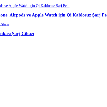
one, Airpods ve Apple Watch için Qi Kablosuz Şarj Pe
nkası Şarj Cihazı