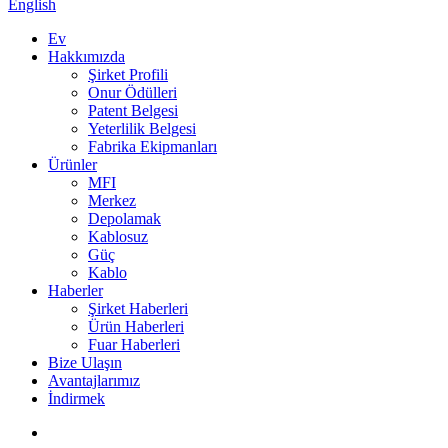
English
Ev
Hakkımızda
Şirket Profili
Onur Ödülleri
Patent Belgesi
Yeterlilik Belgesi
Fabrika Ekipmanları
Ürünler
MFI
Merkez
Depolamak
Kablosuz
Güç
Kablo
Haberler
Şirket Haberleri
Ürün Haberleri
Fuar Haberleri
Bize Ulaşın
Avantajlarımız
İndirmek