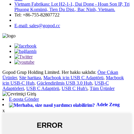
Vietnam Fabrikası: Lot H2-1-1, Dai Dong - Hoan Son IP, Tri
Phuong Komünü, Tien Du Dist., Bac Ninh, Vietnam.
Tel: +86-755-82807722
E-mail: sales@gopod.cc
Gopod Grup Holding Limited. Her hakkı saklıdır.
Öne Çıkan
Ürünler
,
Site haritası
,
Macbook için USB C Adaptörü
,
Macbook
için USB-C Hub
,
Güçlendirilmiş USB 3.0 Hub
,
USB-C
Adaptörleri
,
USB C Adaptörü
,
USB C Hub'ı
,
Tüm Ürünler
E-posta Gönder
Adele Zeng
x