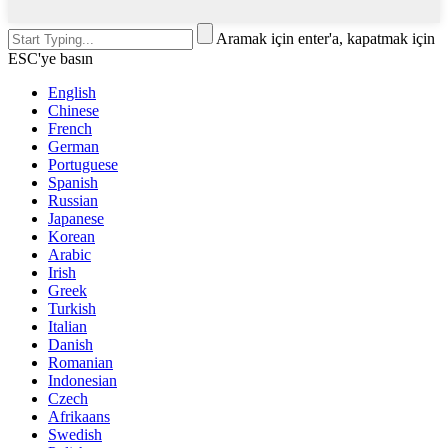
Aramak için enter'a, kapatmak için
ESC'ye basın
English
Chinese
French
German
Portuguese
Spanish
Russian
Japanese
Korean
Arabic
Irish
Greek
Turkish
Italian
Danish
Romanian
Indonesian
Czech
Afrikaans
Swedish