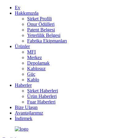
Ev
Hakkımızda
Şirket Profili
Onur Ödülleri
Patent Belgesi
Yeterlilik Belgesi
Fabrika Ekipmanları
Ürünler
MFI
Merkez
Depolamak
Kablosuz
Güç
Kablo
Haberler
Şirket Haberleri
Ürün Haberleri
Fuar Haberleri
Bize Ulaşın
Avantajlarımız
İndirmek