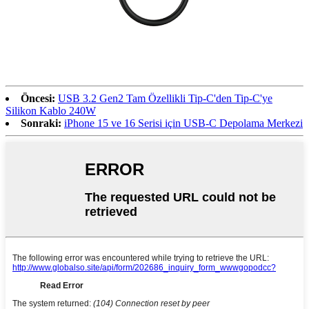
Öncesi:
USB 3.2 Gen2 Tam Özellikli Tip-C'den Tip-C'ye
Silikon Kablo 240W
Sonraki:
iPhone 15 ve 16 Serisi için USB-C Depolama Merkezi