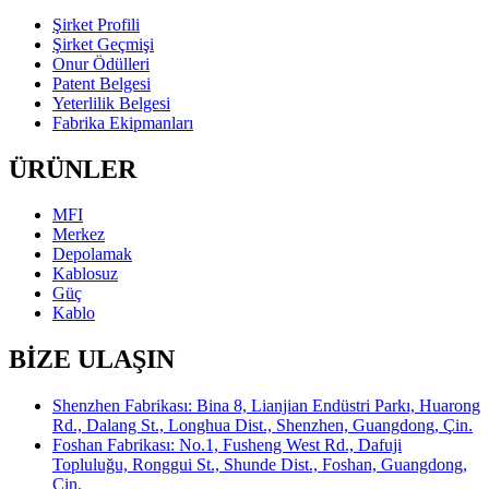
Şirket Profili
Şirket Geçmişi
Onur Ödülleri
Patent Belgesi
Yeterlilik Belgesi
Fabrika Ekipmanları
ÜRÜNLER
MFI
Merkez
Depolamak
Kablosuz
Güç
Kablo
BİZE ULAŞIN
Shenzhen Fabrikası: Bina 8, Lianjian Endüstri Parkı, Huarong
Rd., Dalang St., Longhua Dist., Shenzhen, Guangdong, Çin.
Foshan Fabrikası: No.1, Fusheng West Rd., Dafuji
Topluluğu, Ronggui St., Shunde Dist., Foshan, Guangdong,
Çin.